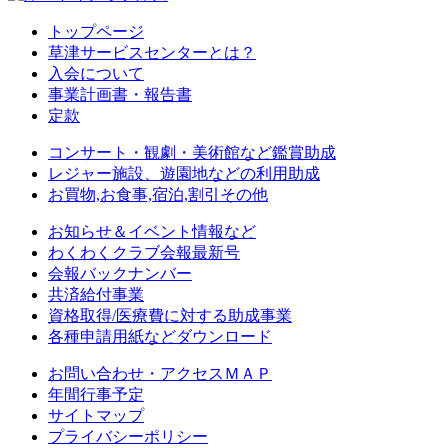
トップページ
草津サービスセンターとは？
入会について
事業計画書・報告書
定款
コンサート・観劇・美術館など鑑賞助成
レジャー施設、遊園地などの利用助成
お買物,お食事,宿泊,割引その他
お知らせ＆イベント情報など
わくわくクラブ会報最新号
会報バックナンバー
共済給付事業
資格取得/医療費に対する助成事業
各種申請用紙などダウンロード
お問い合わせ・アクセスＭＡＰ
年間行事予定
サイトマップ
プライバシーポリシー