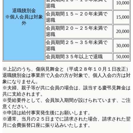
10,000
退職
退職餞別金
会員期間１５～２０年未満で
※個人会員は対象
15,000
退職
外
会員期間２０～２５年未満で
20,000
退職
会員期間２５～３５年未満で
30,000
退職
会員期間３５年以上で退職
50,000
※上記のうち、傷病見舞金と
（平成２８年１０月１日改正）
退職餞別金は事業所で入会の方が対象で、個人入会の方は対
象になりません。
※夫婦、親子等が共に会員の場合は、該当する慶弔見舞金は
共に支給されます。
※受給要件として、会員加入期間が設けられています、ご注
意ください。
※申請は給付事実発生後にお願いします。
※通常、当月の２５日までに請求された場合、請求された翌
月に会費振替口座に振り込みいたします。