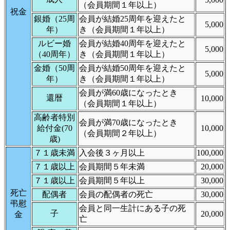
（会員期間１年以上）
祝金
銀婚（25周
会員が結婚25周年を迎えたと
5,000
年）
き（会員期間１年以上）
ルビー婚
会員が結婚40周年を迎えたと
5,000
（40周年）
き（会員期間１年以上）
金婚（50周
会員が結婚50周年を迎えたと
5,000
年）
き（会員期間１年以上）
会員が満60歳になったとき
還暦
10,000
（会員期間１年以上）
高齢者特別
会員が満70歳になったとき
給付金(70
10,000
（会員期間２年以上）
歳)
７１歳未満
入会後３ヶ月以上
100,000
７１歳以上
会員期間５年未満
20,000
７１歳以上
会員期間５年以上
30,000
死亡
配偶者
会員の配偶者の死亡
30,000
弔慰
会員と同一生計にある子の死
子
20,000
金
亡