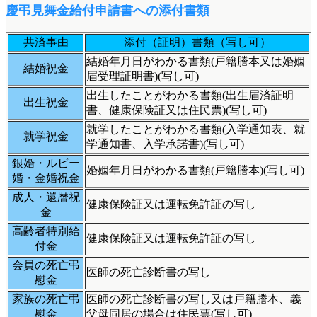
慶弔見舞金給付申請書への添付書類
共済事由
添付（証明）書類（写し可）
結婚年月日がわかる書類(戸籍謄本又は婚姻
結婚祝金
届受理証明書)(写し可)
出生したことがわかる書類(出生届済証明
出生祝金
書、健康保険証又は住民票)(写し可)
就学したことがわかる書類(入学通知表、就
就学祝金
学通知書、入学承諾書)(写し可)
銀婚・ルビー
婚姻年月日がわかる書類(戸籍謄本)(写し可)
婚・金婚祝金
成人・還暦祝
健康保険証又は運転免許証の写し
金
高齢者特別給
健康保険証又は運転免許証の写し
付金
会員の死亡弔
医師の死亡診断書の写し
慰金
家族の死亡弔
医師の死亡診断書の写し又は戸籍謄本、義
慰金
父母同居の場合は住民票(写し可)