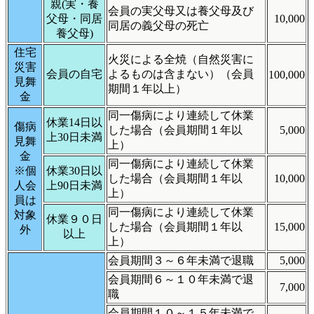
親(実・養
会員の実父母又は養父母及び
父母・同居
10,000
同居の義父母の死亡
養父母)
住宅
火災による全焼（自然災害に
災害
会員の自宅
よるものは含まない）（会員
100,000
見舞
期間１年以上）
金
同一傷病により連続して休業
休業14日以
傷病
した場合（会員期間１年以
5,000
上30日未満
見舞
上）
金
同一傷病により連続して休業
※個
休業30日以
した場合（会員期間１年以
10,000
人会
上90日未満
上）
員は
同一傷病により連続して休業
対象
休業９０日
した場合（会員期間１年以
15,000
外
以上
上）
会員期間３～６年未満で退職
5,000
会員期間６～１０年未満で退
7,000
職
会員期間１０～１５年未満で