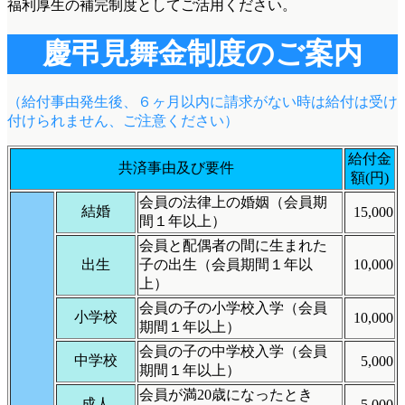
福利厚生の補完制度としてご活用ください。
慶弔見舞金制度のご案内
（給付事由発生後、６ヶ月以内に請求がない時は給付は受け
付けられません、ご注意ください）
給付金
共済事由及び要件
額(円)
会員の法律上の婚姻（会員期
結婚
15,000
間１年以上）
会員と配偶者の間に生まれた
出生
子の出生（会員期間１年以
10,000
上）
会員の子の小学校入学（会員
小学校
10,000
期間１年以上）
会員の子の中学校入学（会員
中学校
5,000
期間１年以上）
会員が満20歳になったとき
成人
5,000