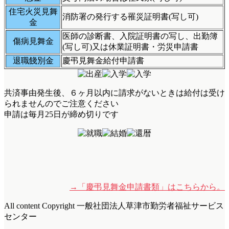
住宅火災見舞
消防署の発行する罹災証明書(写し可)
金
医師の診断書、入院証明書の写し、出勤簿
傷病見舞金
(写し可)又は休業証明書・労災申請書
退職餞別金
慶弔見舞金給付申請書
共済事由発生後、６ヶ月以内に請求がないときは給付は受け
られませんのでご注意ください
申請は毎月25日が締め切りです
→「慶弔見舞金申請書類」はこちらから。
All content Copyright 一般社団法人草津市勤労者福祉サービス
センター