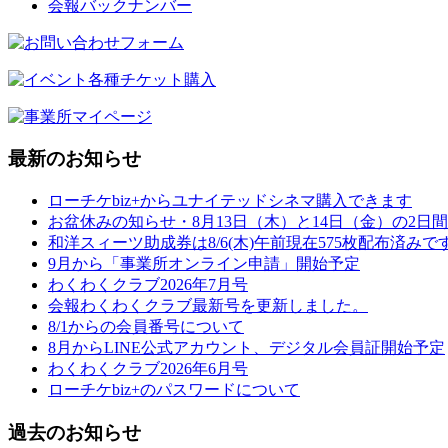
会報バックナンバー
最新のお知らせ
ローチケbiz+からユナイテッドシネマ購入できます
お盆休みの知らせ・8月13日（木）と14日（金）の2日間
和洋スィーツ助成券は8/6(木)午前現在575枚配布済みで
9月から「事業所オンライン申請」開始予定
わくわくクラブ2026年7月号
会報わくわくクラブ最新号を更新しました。
8/1からの会員番号について
8月からLINE公式アカウント、デジタル会員証開始予定
わくわくクラブ2026年6月号
ローチケbiz+のパスワードについて
過去のお知らせ