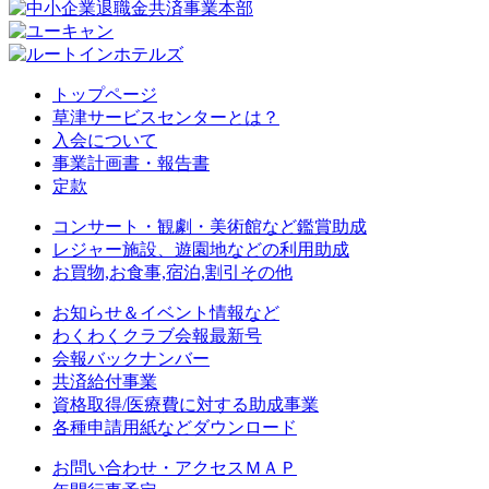
トップページ
草津サービスセンターとは？
入会について
事業計画書・報告書
定款
コンサート・観劇・美術館など鑑賞助成
レジャー施設、遊園地などの利用助成
お買物,お食事,宿泊,割引その他
お知らせ＆イベント情報など
わくわくクラブ会報最新号
会報バックナンバー
共済給付事業
資格取得/医療費に対する助成事業
各種申請用紙などダウンロード
お問い合わせ・アクセスＭＡＰ