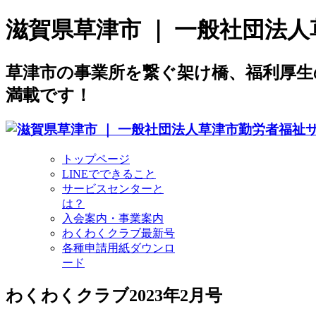
滋賀県草津市 ｜ 一般社団法
草津市の事業所を繋ぐ架け橋、福利厚
満載です！
トップページ
LINEでできること
サービスセンターと
は？
入会案内・事業案内
わくわくクラブ最新号
各種申請用紙ダウンロ
ード
わくわくクラブ2023年2月号