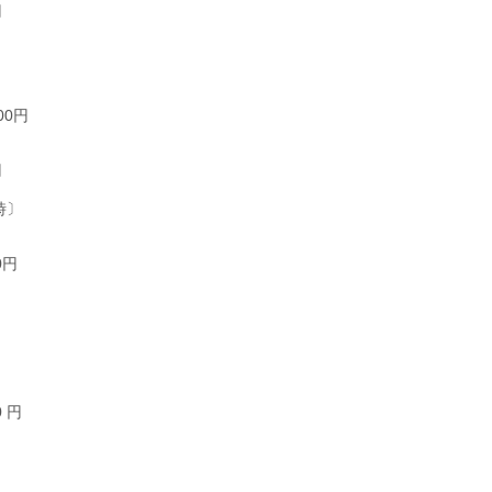
円
00円
円
時〕
0円
種開園時〕
 円