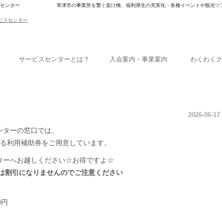
スセンター
草津市の事業所を繋ぐ架け橋、福利厚生の充実化・各種イベントや観光ツ
サービスセンターとは？
入会案内・事業案内
わくわく
2026-06-17
ンターの窓口では、
ける利用補助券をご用意しています。
ターへお越しください☆お得ですよ☆
では割引になりませんのでご注意ください
0円