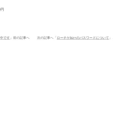
0円
売中です
」前の記事へ 次の記事へ「
ローチケbiz+のパスワードについて
」