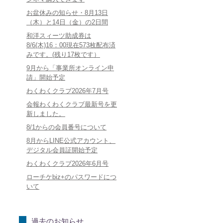
お盆休みの知らせ・8月13日
（木）と14日（金）の2日間
和洋スィーツ助成券は
8/6(木)16：00現在573枚配布済
みです。(残り17枚です）
9月から「事業所オンライン申
請」開始予定
わくわくクラブ2026年7月号
会報わくわくクラブ最新号を更
新しました。
8/1からの会員番号について
8月からLINE公式アカウント、
デジタル会員証開始予定
わくわくクラブ2026年6月号
ローチケbiz+のパスワードにつ
いて
過去のお知らせ