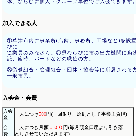
体、ならびに個人・グループ単位でご入会できます
加入できる人
①草津市内に事業所(店舗、事務所、工場など)を設
びに
従業員のみなさん。②県ならびに市の出先機関に勤
託、臨時、パートなどの職位の方。
③労働組合・管理組合・団体・協会等に所属される
一般市民。
入会金・会費
入会
一人につき
500
円(一回限り、原則として事業主負担)
金
会
一人につき月額
５００
円(毎月預金口座より引き落
費
としさせていただきます)