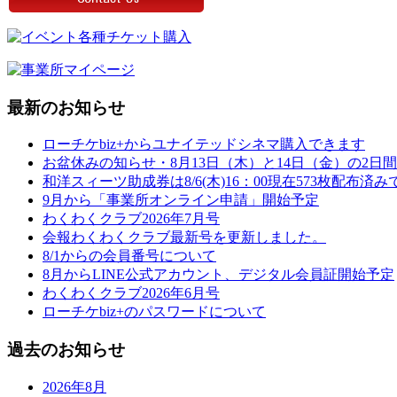
最新のお知らせ
ローチケbiz+からユナイテッドシネマ購入できます
お盆休みの知らせ・8月13日（木）と14日（金）の2日間
和洋スィーツ助成券は8/6(木)16：00現在573枚配布済
9月から「事業所オンライン申請」開始予定
わくわくクラブ2026年7月号
会報わくわくクラブ最新号を更新しました。
8/1からの会員番号について
8月からLINE公式アカウント、デジタル会員証開始予定
わくわくクラブ2026年6月号
ローチケbiz+のパスワードについて
過去のお知らせ
2026年8月