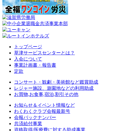
トップページ
草津サービスセンターとは？
入会について
事業計画書・報告書
定款
コンサート・観劇・美術館など鑑賞助成
レジャー施設、遊園地などの利用助成
お買物,お食事,宿泊,割引その他
お知らせ＆イベント情報など
わくわくクラブ会報最新号
会報バックナンバー
共済給付事業
資格取得/医療費に対する助成事業