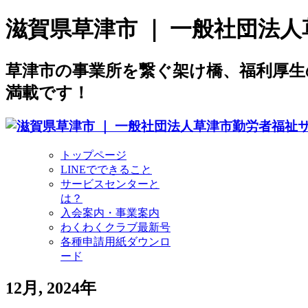
滋賀県草津市 ｜ 一般社団法
草津市の事業所を繋ぐ架け橋、福利厚
満載です！
トップページ
LINEでできること
サービスセンターと
は？
入会案内・事業案内
わくわくクラブ最新号
各種申請用紙ダウンロ
ード
12月, 2024年