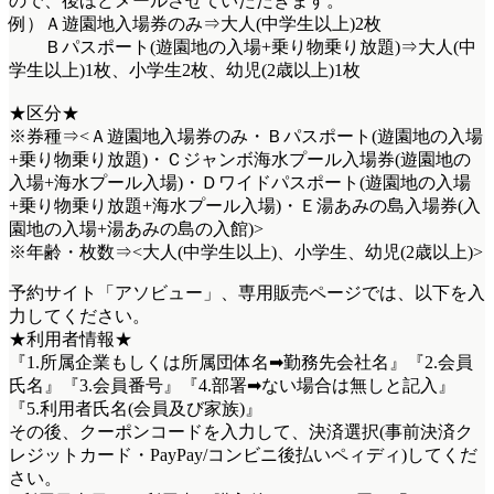
ので、後ほどメールさせていただきます。
例）Ａ遊園地入場券のみ⇒大人(中学生以上)2枚
Ｂパスポート(遊園地の入場+乗り物乗り放題)⇒大人(中
学生以上)1枚、小学生2枚、幼児(2歳以上)1枚
★区分★
※券種⇒<Ａ遊園地入場券のみ・Ｂパスポート(遊園地の入場
+乗り物乗り放題)・Ｃジャンボ海水プール入場券(遊園地の
入場+海水プール入場)・Ｄワイドパスポート(遊園地の入場
+乗り物乗り放題+海水プール入場)・Ｅ湯あみの島入場券(入
園地の入場+湯あみの島の入館)>
※年齢・枚数⇒<大人(中学生以上)、小学生、幼児(2歳以上)>
予約サイト「アソビュー」、専用販売ページでは、以下を入
力してください。
★利用者情報★
『1.所属企業もしくは所属団体名➡勤務先会社名』『2.会員
氏名』『3.会員番号』『4.部署➡ない場合は無しと記入』
『5.利用者氏名(会員及び家族)』
その後、クーポンコードを入力して、決済選択(事前決済ク
レジットカード・PayPay/コンビニ後払いペィディ)してくだ
さい。