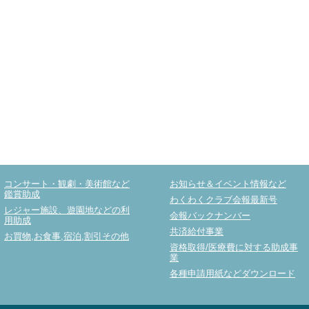
コンサート・観劇・美術館など
お知らせ＆イベント情報など
鑑賞助成
わくわくクラブ会報最新号
レジャー施設、遊園地などの利
会報バックナンバー
用助成
共済給付事業
お買物,お食事,宿泊,割引その他
資格取得/医療費に対する助成事
業
各種申請用紙などダウンロード