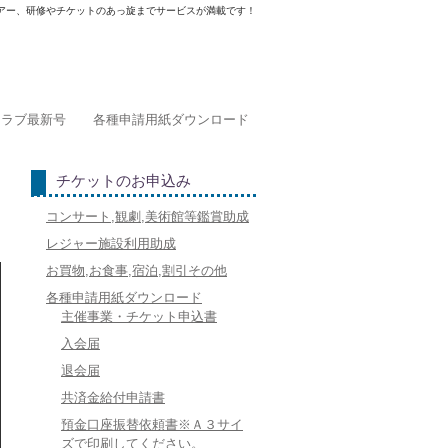
アー、研修やチケットのあっ旋までサービスが満載です！
クラブ最新号
各種申請用紙ダウンロード
チケットのお申込み
コンサート,観劇,美術館等鑑賞助成
レジャー施設利用助成
お買物,お食事,宿泊,割引その他
各種申請用紙ダウンロード
主催事業・チケット申込書
入会届
退会届
共済金給付申請書
預金口座振替依頼書※Ａ３サイ
ズで印刷してください。