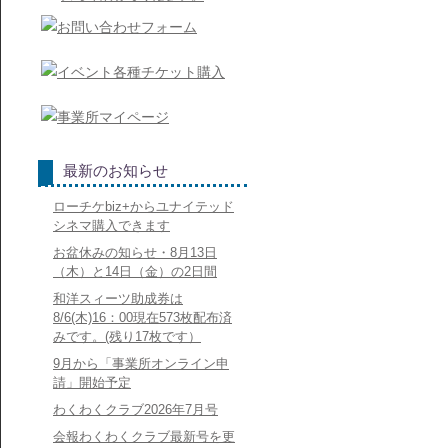
最新のお知らせ
ローチケbiz+からユナイテッド
シネマ購入できます
お盆休みの知らせ・8月13日
（木）と14日（金）の2日間
和洋スィーツ助成券は
8/6(木)16：00現在573枚配布済
みです。(残り17枚です）
9月から「事業所オンライン申
請」開始予定
わくわくクラブ2026年7月号
会報わくわくクラブ最新号を更