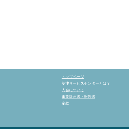
トップページ
草津サービスセンターとは？
入会について
事業計画書・報告書
定款